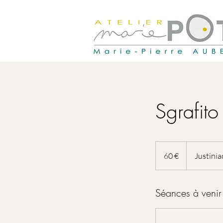
Sgrafito
60
euros
60 €
Justinia
Séances à venir