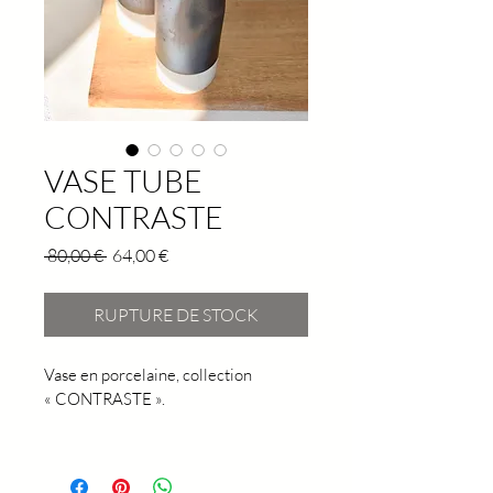
VASE TUBE
CONTRASTE
Prix
Prix
 80,00 € 
64,00 €
original
promotionnel
RUPTURE DE STOCK
Vase en porcelaine, collection 
« CONTRASTE ».
Porcelaine blanche, émail effet lave 
ou bronze à l’extérieur, noir ou vert 